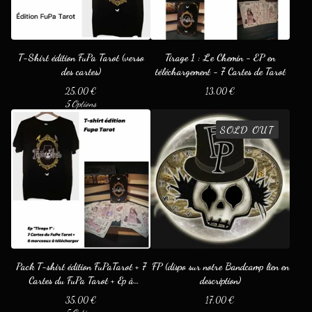
T-Shirt édition FuPa Tarot (verso
Tirage 1 : Le Chemin - EP en
des cartes)
téléchargement - 7 Cartes de Tarot
25,00
€
13,00
€
5 Options
SOLD OUT
Pack T-shirt édition FuPaTarot + 7
FP (dispo sur notre Bandcamp lien en
Cartes du FuPa Tarot + Ep à
description)
télécharger
35,00
€
17,00
€