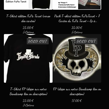
T-Shirt édition FuPa Tarot (verso
Pack T-shirt édition FuPaTarot + 7
des cartes)
Cartes du FuPa Tarot + Ep à
télécharger
25,00
€
35,00
€
5 Options
5 Options
SOLD OUT
SOLD OUT
T-Shirt FP (dispo sur notre
FP (dispo sur notre Bandcamp lien en
Bandcamp lien en description)
description)
23,00
€
17,00
€
3 Options